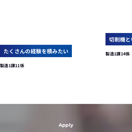
切削機と
たくさんの経験を積みたい
製造1課14係
製造1課11係
Apply