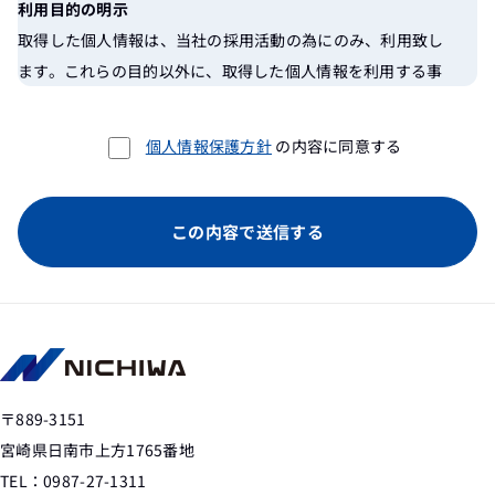
利用目的の明示
取得した個人情報は、当社の採用活動の為にのみ、利用致し
ます。これらの目的以外に、取得した個人情報を利用する事
は致しません。
個人情報保護方針
の内容に同意する
個人情報の開示・訂正・削除
取得した個人情報は、常に適正かつ最新の状態で管理するよ
うに努めます。
個人情報に関するお問い合わせ
個人情報に関する開示・訂正・削除のご依頼があった場合に
は、合理的な範囲で速やかに対応を行わせて頂きます。但
し、採用判断に関わる情報の開示については、応じておりま
せん。 当社の採用エントリーに関する個人情報の取り扱い
〒889-3151
についての苦情、ご相談は、お手数ですが下記までご連絡頂
宮崎県日南市上方1765番地
けます様、宜しくお願い申し上げます。
TEL：0987-27-1311