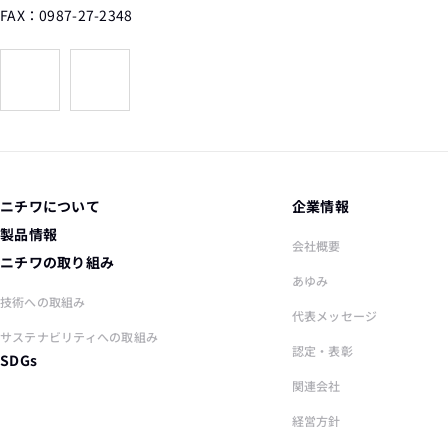
FAX：0987-27-2348
株式会社ニチワ
個人情報お問い合わせ窓口（人事労務課）
jinji@nichiwa-crop.co.jp
なお、ゴールデンウィークや夏季・年末年始の長期休暇、週
末等に頂いたお問い合わせに関しては、返答が遅れる場合が
ニチワについて
企業情報
ございます。予めご承知おきの程、宜しくお願い申し上げま
製品情報
会社概要
す。
ニチワの取り組み
あゆみ
技術への取組み
代表メッセージ
サステナビリティへの取組み
認定・表彰
SDGs
関連会社
経営方針