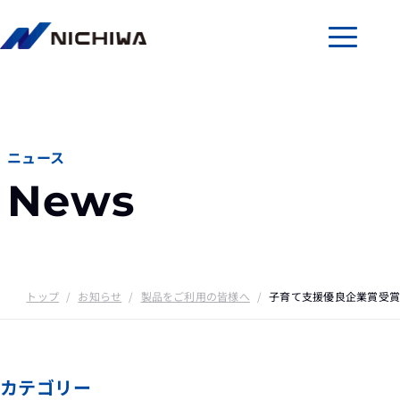
メニューを
ニュース
News
トップ
/
お知らせ
/
製品をご利用の皆様へ
/
子育て支援優良企業賞受賞
カテゴリー