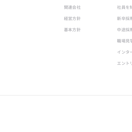
関連会社
社員を
経営方針
新卒採
基本方針
中途採
職場見
インタ
エント