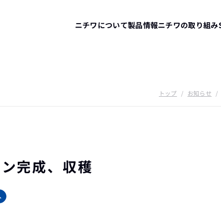
ニチワについて
製品情報
ニチワの取り組み
トップ
/
お知らせ
/
テン完成、収穫
へ