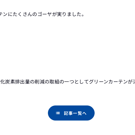
テンにたくさんのゴーヤが実りました。
酸化炭素排出量の削減の取組の一つとしてグリーンカーテンが
記事一覧へ
list