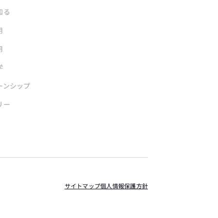
知る
用
用
学
ーンシップ
リー
サイトマップ
個人情報保護方針