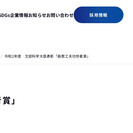
SDGs
企業情報
お知らせ
お問い合わせ
採用情報
/
令和2年度 文部科学大臣表彰「創意工夫功労者賞」
者賞」