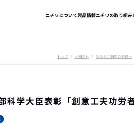
ニチワについて
製品情報
ニチワの取り組み
トップ
/
お知らせ
/
製品をご利用の皆様へ
文部科学大臣表彰「創意工夫功労
へ