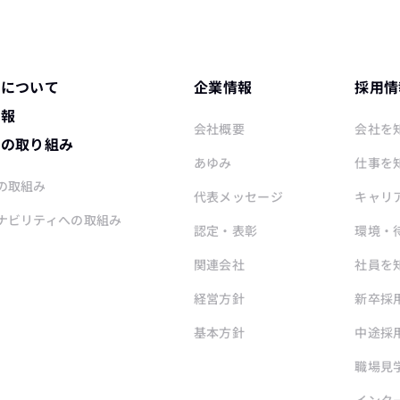
ワについて
企業情報
採用情
情報
会社概要
会社を
ワの取り組み
あゆみ
仕事を
の取組み
代表メッセージ
キャリ
ナビリティへの取組み
認定・表彰
環境・
関連会社
社員を
経営方針
新卒採
基本方針
中途採
職場見